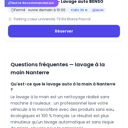
Lavage auto Nanterre - Lavage auto BENSO
4.8
(
208
)
Notre Recommandation
Fermé · ouvre
demain
à
10:00
DÈS
30
€
MAIN
Parking coeur université, 79 Bd Blaise Pascal
Réserver
Questions fréquentes — lavage à la
main
Nanterre
Qu'est-ce que le lavage auto à la main à Nanterre
?
Le lavage à la main est un nettoyage réalisé sans
machine à rouleaux : un professionnel lave votre
véhicule à la microfibre avec des produits sans eau,
écologiques et 100 % français. Le résultat est plus
minutieux qu'un lavage automatique et sans risque