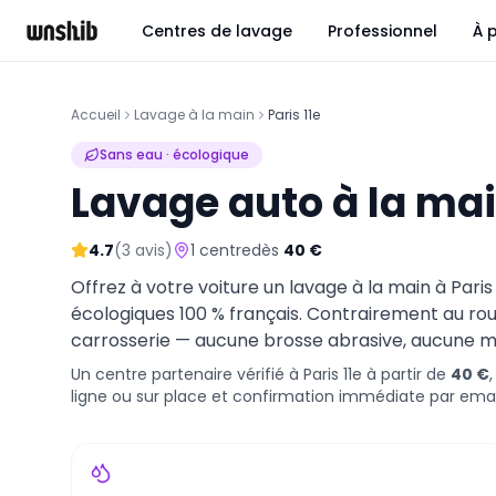
Centres de lavage
Professionnel
À 
Accueil
Lavage à la main
Paris 11e
Sans eau · écologique
Lavage auto à la ma
4.7
(
3
avis)
1
centre
dès
40
€
Offrez à votre voiture un lavage à la main à
Paris
écologiques 100 % français. Contrairement au rou
carrosserie — aucune brosse abrasive, aucune mi
Un centre partenaire vérifié à Paris 11e
à partir de
40
€
ligne ou sur place et confirmation immédiate par emai