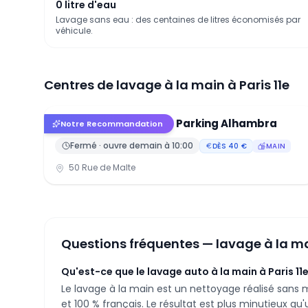
0 litre d'eau
Lavage sans eau : des centaines de litres économisés par
véhicule.
Centres de lavage à la main à
Paris 11e
Lavage auto Paris 11 - Parking Alhambra
4.2
(
54
avis)
Notre Recommandation
Fermé · ouvre
demain
à
10:00
DÈS
40
€
MAIN
50 Rue de Malte
Questions fréquentes — lavage à la m
Qu'est-ce que le lavage auto à la main à Paris 11e
Le lavage à la main est un nettoyage réalisé sans 
et 100 % français. Le résultat est plus minutieux q