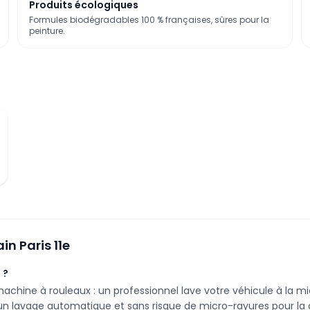
Produits écologiques
Formules biodégradables 100 % françaises, sûres pour la
peinture.
ain
Paris 11e
 ?
machine à rouleaux : un professionnel lave votre véhicule à la m
u'un lavage automatique et sans risque de micro-rayures pour la 