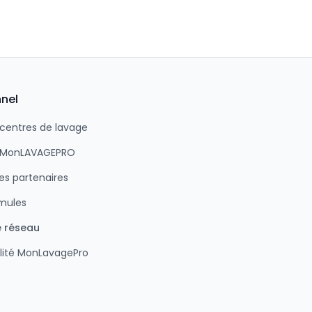
nnel
 centres de lavage
n MonLAVAGEPRO
s partenaires
rmules
e réseau
lité MonLavagePro