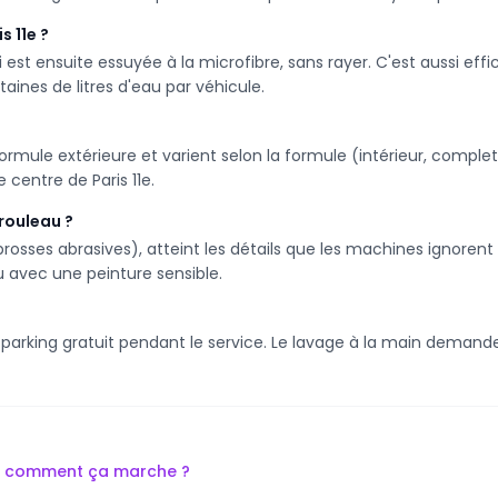
s 11e ?
 est ensuite essuyée à la microfibre, sans rayer. C'est aussi effi
ines de litres d'eau par véhicule.
mule extérieure et varient selon la formule (intérieur, complet,
centre de Paris 11e.
 rouleau ?
rosses abrasives), atteint les détails que les machines ignorent e
 avec une peinture sensible.
le parking gratuit pendant le service. Le lavage à la main dema
n, comment ça marche ?