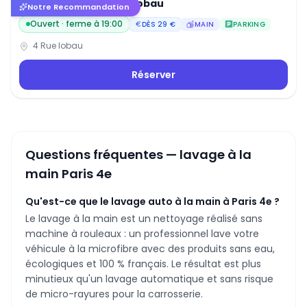
Lavage auto Paris 4 - Lobau
4.7
(
95
)
Notre Recommandation
Ouvert · ferme à
19:00
DÈS
29
€
MAIN
PARKING
4 Rue lobau
Réserver
Questions fréquentes — lavage à la
main
Paris 4e
Qu'est-ce que le lavage auto à la main à Paris 4e ?
Le lavage à la main est un nettoyage réalisé sans
machine à rouleaux : un professionnel lave votre
véhicule à la microfibre avec des produits sans eau,
écologiques et 100 % français. Le résultat est plus
minutieux qu'un lavage automatique et sans risque
de micro-rayures pour la carrosserie.