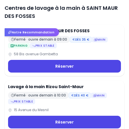
Centres de lavage à la main à
SAINT MAUR
DES FOSSES
LAVAGE AUTO SAINT MAUR DES FOSSES
4.6
(
301
)
Notre Recommandation
Fermé · ouvre
demain
à
09:00
DÈS
35
€
MAIN
PARKING
PRIX STABLE
58 Bis avenue Gambetta
Réserver
Lavage à la main Rizou Saint-Maur
4.6
(
100
)
Fermé · ouvre
demain
à
10:00
DÈS
40
€
MAIN
PRIX STABLE
15 Avenue du Mesnil
Réserver