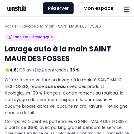
Réserver
Mon espace
Accueil
Lavage à la main
SAINT MAUR DES FOSSES
Sans eau · écologique
Lavage auto à la main
SAINT
MAUR DES FOSSES
4.6
(
106
avis)
2
centres
dès
35
€
Offrez à votre voiture un lavage à la main à
SAINT MAUR
DES FOSSES
, réalisé
sans eau
avec des produits
écologiques 100 % français. Contrairement au rouleau, le
nettoyage à la microfibre respecte la carrosserie —
aucune brosse abrasive, aucune micro-rayure — et soigne
chaque détail.
Comparez 2 centres partenaires à SAINT MAUR DES FOSSES
à partir de
35
€
, avec parking gratuit pendant le service,
paiement en ligne ou sur place et confirmation immédiate