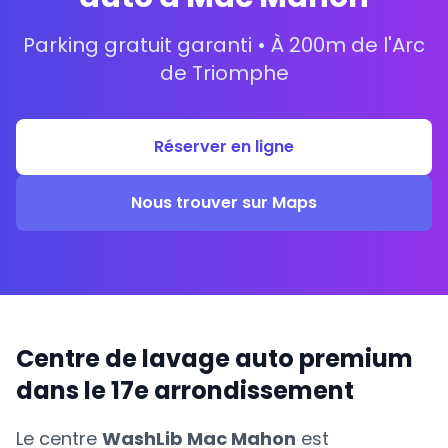
Parking gratuit garanti • À 200m de l'Arc
de Triomphe
Réserver en ligne
Nous trouver sur Maps
Centre de lavage auto premium
dans le 17e arrondissement
Le centre
WashLib Mac Mahon
est