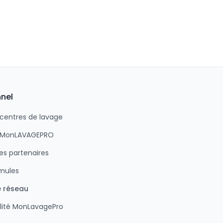
nnel
 centres de lavage
n MonLAVAGEPRO
s partenaires
rmules
e réseau
lité MonLavagePro