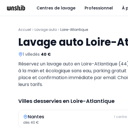
Centres de lavage
Professionnel
À 
Accueil
Lavage auto
Loire-Atlantique
Lavage auto
Loire-A
1
ville
dès
40
€
Réservez un lavage auto en
Loire-Atlantique
(
44
à la main et écologique sans eau, parking gratuit
place et confirmation immédiate par email. Chois
leurs tarifs.
Villes desservies en
Loire-Atlantique
Nantes
1
centre
dès
40
€