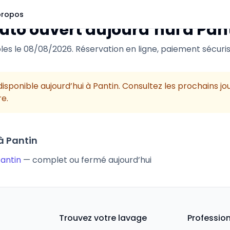
propos
uto ouvert aujourd’hui à
Pan
les le
08/08/2026
. Réservation en ligne, paiement sécuris
isponible aujourd’hui à
Pantin
. Consultez les prochains jo
e.
 à
Pantin
Pantin
— complet ou fermé aujourd’hui
Trouvez votre lavage
Professio