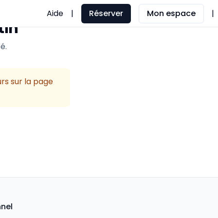
Aide
|
Réserver
Mon espace
|
tin
é.
urs sur la page
nnel