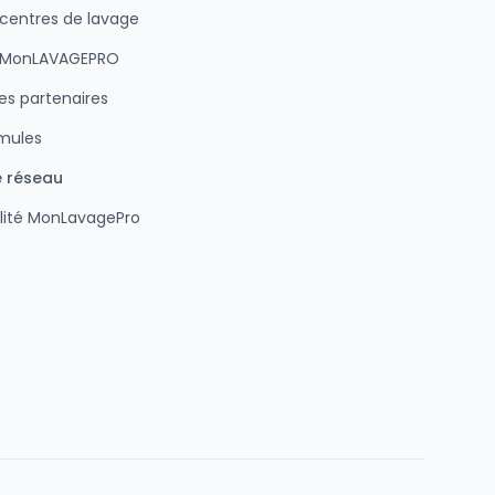
 centres de lavage
n MonLAVAGEPRO
s partenaires
rmules
e réseau
lité MonLavagePro