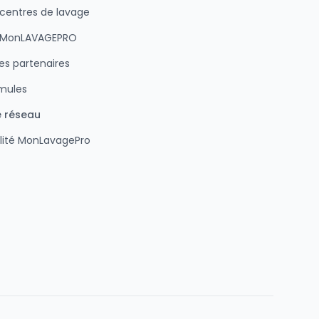
 centres de lavage
n MonLAVAGEPRO
s partenaires
rmules
e réseau
lité MonLavagePro