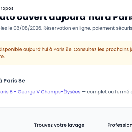
propos
uto ouvert aujourd’hui à
Pari
les le
08/08/2026
. Réservation en ligne, paiement sécuris
isponible aujourd’hui à
Paris 8e
. Consultez les prochains j
e.
 à
Paris 8e
Paris 8 - George V Champs-Élysées
— complet ou fermé a
Trouvez votre lavage
Professio