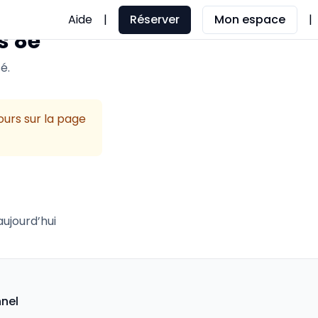
Aide
|
Réserver
Mon espace
|
s 8e
é.
ours sur la page
ujourd’hui
nnel